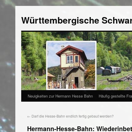
Württembergische Schwa
Neuigkeiten zur Hermann Hesse Bahn
Häufig gestellte Fr
←
Darf die Hesse-Bahn endlich fertig gebaut werden?
Hermann-Hesse-Bahn: Wiederinbetri