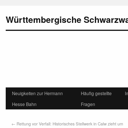
Württembergische Schwarzw
Neuigkeiten zur Hermann
Häufig gestellte
I
Hesse Bahn
Fragen
←
Rettung vor Verfall: Historisches Stellwerk in Calw zieht um