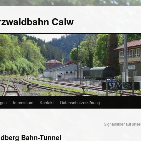
rzwaldbahn Calw
agen
Impressum
Kontakt
Datenschutzerklärung
Signalbilder auf unse
ldberg Bahn-Tunnel