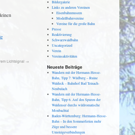
Bildergalerie
Links zu anderen Vereinen
Eisenbahnmuseen
leinen
Modellbahnvereine
Vereine für die große Bahn
Presse
Reaktivierung
te
Schwarzwaldbahn
Uncategorized
Verein
Vereinsaktivitäten
rem Lichtsignal
→
Neueste Beiträge
Wandern mit der Hermann-Hesse-
Bahn, Tipp 7: Wildberg – Ruine
Waldeck – Bahnhof Bad Teinach-
Neubulach
Wandern mit der Hermann-Hesse-
Bahn, Tipp 6. Auf den Spuren der
Waldenser durchs wildromatische
Monbachtal
Baden-Württemberg: Hermann-Hesse-
Bahn – In den Sommerferien mehr
Züge und bessere
Umsteigeverbindungen