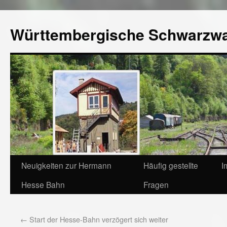
Württembergische Schwarzw
Neuigkeiten zur Hermann
Häufig gestellte
I
Hesse Bahn
Fragen
←
Start der Hesse-Bahn verzögert sich weiter