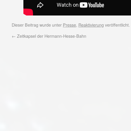
Dieser Beitrag wurde unter
Presse
,
Reaktivierung
veröffentlicht
←
Zeitkapsel der Hermann-Hesse-Bahn