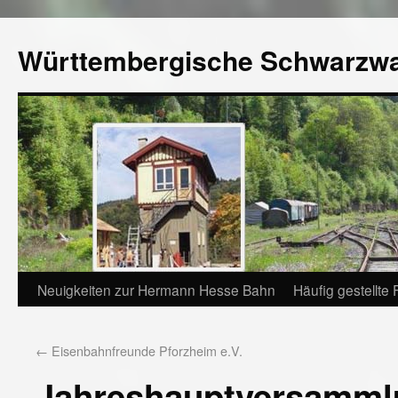
Württembergische Schwarzw
Neuigkeiten zur Hermann Hesse Bahn
Häufig gestellte
←
Eisenbahnfreunde Pforzheim e.V.
Jahreshauptversamml