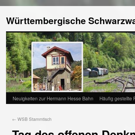
Württembergische Schwarzw
Neuigkeiten zur Hermann Hesse Bahn
Häufig gestellte
←
WSB Stammtisch
Tag des offenen Denk