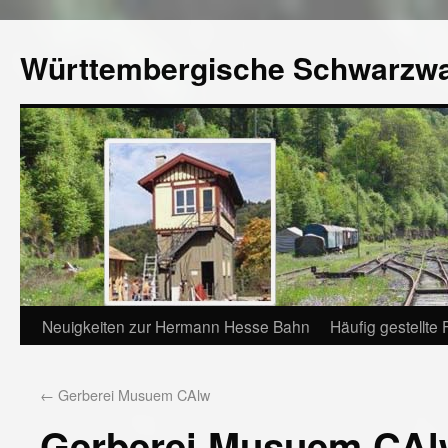
Württembergische Schwarzw
Neuigkeiten zur Hermann Hesse Bahn
Häufig gestellte
←
Gerberei Musuem CAlw
Gerberei Musuem CAl