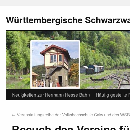
Württembergische Schwarzw
Neuigkeiten zur Hermann Hesse Bahn
Häufig gestellte
←
Veranstaltungsreihe der Volkshochschule Calw und des WSB
Besuch des Vereins f