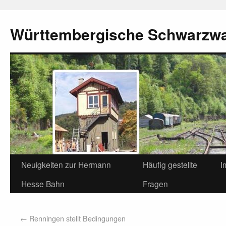
Württembergische Schwarzw
Neuigkeiten zur Hermann
Häufig gestellte
I
Hesse Bahn
Fragen
←
Renningen stellt Bedingungen