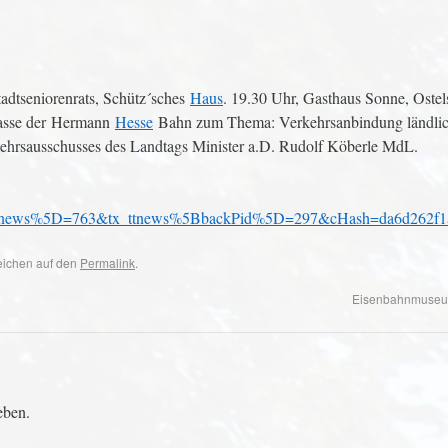
adtseniorenrats, Schütz´sches
Haus
. 19.30 Uhr, Gasthaus Sonne, Oste
asse der Hermann
Hesse
Bahn zum Thema: Verkehrsanbindung ländli
kehrsausschusses des Landtags Minister a.D. Rudolf Köberle MdL.
news%5D=763&tx_ttnews%5BbackPid%5D=297&cHash=da6d262f1a
zeichen auf den
Permalink
.
Eisenbahnmuseum
eben.