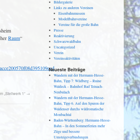
Bildergalerie
Links zu anderen Vereinen
Eisenbahnmuseen
Modellbahnvereine
Vereine für die große Bahn
lsheim
Presse
Reaktivierung
cher
Raum
“
Schwarzwaldbahn
Uncategorized
Verein
Vereinsaktivitäten
cce200570f08d395109ead
Neueste Beiträge
Wandern mit der Hermann-Hesse-
Bahn, Tipp 7: Wildberg – Ruine
Waldeck – Bahnhof Bad Teinach-
Neubulach
 „Stellwerk 1“
→
Wandern mit der Hermann-Hesse-
Bahn, Tipp 6. Auf den Spuren der
Waldenser durchs wildromatische
Monbachtal
Baden-Württemberg: Hermann-Hesse-
Bahn – In den Sommerferien mehr
Züge und bessere
Umsteigeverbindungen