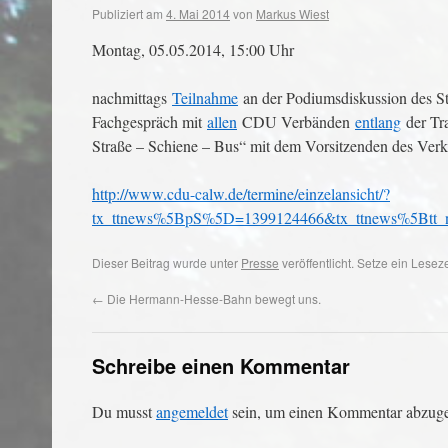
Publiziert am
4. Mai 2014
von
Markus Wiest
Montag, 05.05.2014, 15:00 Uhr
nachmittags
Teilnahme
an der Podiumsdiskussion des St
Fachgespräch mit
allen
CDU Verbänden
entlang
der Tr
Straße – Schiene – Bus“ mit dem Vorsitzenden des Ver
http://www.cdu-calw.de/termine/einzelansicht/?
tx_ttnews%5BpS%5D=1399124466&tx_ttnews%5Btt_
Dieser Beitrag wurde unter
Presse
veröffentlicht. Setze ein Lese
←
Die Hermann-Hesse-Bahn bewegt uns.
Schreibe einen Kommentar
Du musst
angemeldet
sein, um einen Kommentar abzug