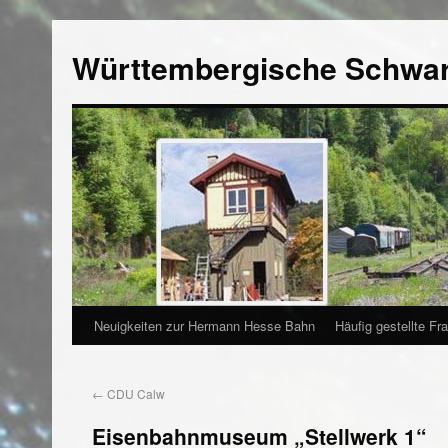
Württembergische Schwa
Neuigkeiten zur Hermann Hesse Bahn
Häufig gestellte Fr
←
CDU Calw
Eisenbahnmuseum „Stellwerk 1“