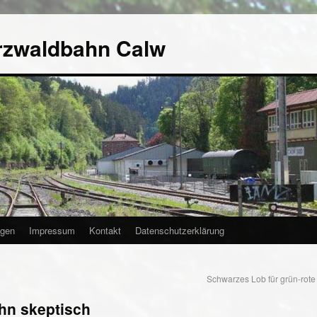
rzwaldbahn Calw
agen
Impressum
Kontakt
Datenschutzerklärung
Schwarzes Lob für grün-rote
hn skeptisch