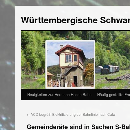
Württembergische Schwa
Neuigkeiten zur Hermann Hesse Bahn
Häufig gestellte Fr
←
VCD begrüßt Elektrifizierung der Bahnlinie nach Calw
Gemeinderäte sind in Sachen S-Ba