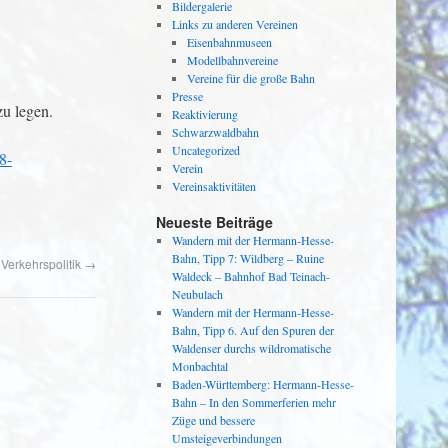
Bildergalerie
Links zu anderen Vereinen
Eisenbahnmuseen
Modellbahnvereine
Vereine für die große Bahn
Presse
zu legen.
Reaktivierung
Schwarzwaldbahn
Uncategorized
8-
Verein
Vereinsaktivitäten
Neueste Beiträge
Wandern mit der Hermann-Hesse-
Bahn, Tipp 7: Wildberg – Ruine
 Verkehrspolitik
→
Waldeck – Bahnhof Bad Teinach-
Neubulach
Wandern mit der Hermann-Hesse-
Bahn, Tipp 6. Auf den Spuren der
Waldenser durchs wildromatische
Monbachtal
Baden-Württemberg: Hermann-Hesse-
Bahn – In den Sommerferien mehr
Züge und bessere
Umsteigeverbindungen