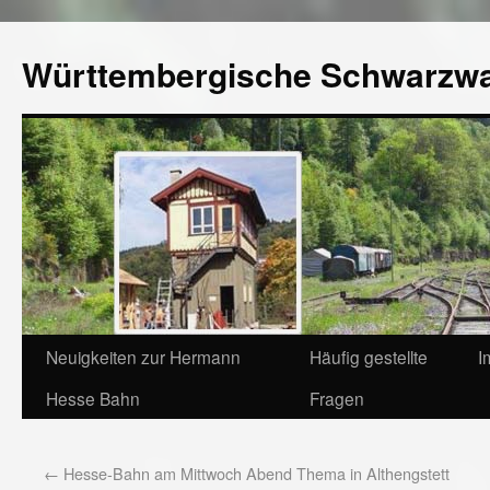
Württembergische Schwarzw
Neuigkeiten zur Hermann
Häufig gestellte
I
Hesse Bahn
Fragen
←
Hesse-Bahn am Mittwoch Abend Thema in Althengstett