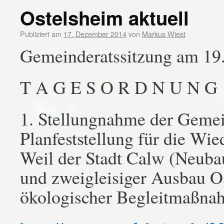
Ostelsheim aktuell
Publiziert am
17. Dezember 2014
von
Markus Wiest
Gemeinderatssitzung am 19
T A G E S O R D N U N G
1. Stellungnahme der Gemei
Planfeststellung für die Wi
Weil der Stadt Calw (Neuba
und zweigleisiger Ausbau Os
ökologischer Begleitmaßna