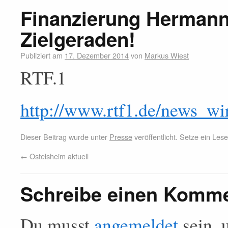
Finanzierung Hermann
Zielgeraden!
Publiziert am
17. Dezember 2014
von
Markus Wiest
RTF.1
http://www.rtf1.de/news_wi
Dieser Beitrag wurde unter
Presse
veröffentlicht. Setze ein Le
←
Ostelsheim aktuell
Schreibe einen Komm
Du musst
angemeldet
sein, 