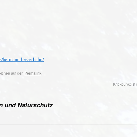
s/hermann-hesse-bahn/
zeichen auf den
Permalink
.
Kritikpunkt is
 und Naturschutz