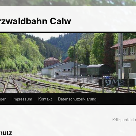
rzwaldbahn Calw
agen
Impressum
Kontakt
Datenschutzerklärung
Kritikpunkt is
hutz