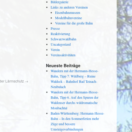
Bildergalerie
Links zu anderen Vereinen
Eisenbahnmuseen
Modellbahnvereine
Vereine für die große Bahn
Presse
Reaktivierung
Schwarzwaldbahn
Uncategorized
Verein
Vereinsaktivitäten
Neueste Beiträge
Wandern mit der Hermann-Hesse-
Bahn, Tipp 7: Wildberg – Ruine
t der Lärmschutz
→
Waldeck – Bahnhof Bad Teinach-
Neubulach
Wandern mit der Hermann-Hesse-
Bahn, Tipp 6. Auf den Spuren der
Waldenser durchs wildromatische
Monbachtal
Baden-Württemberg: Hermann-Hesse-
Bahn – In den Sommerferien mehr
Züge und bessere
Umsteigeverbindungen