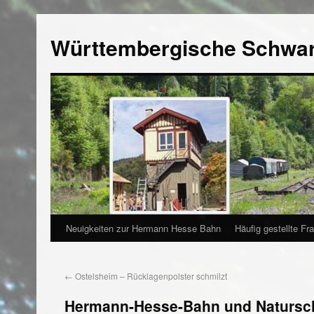
Württembergische Schwa
Neuigkeiten zur Hermann Hesse Bahn
Häufig gestellte Fr
←
Ostelsheim – Rücklagenpolster schmilzt
Hermann-Hesse-Bahn und Natursc