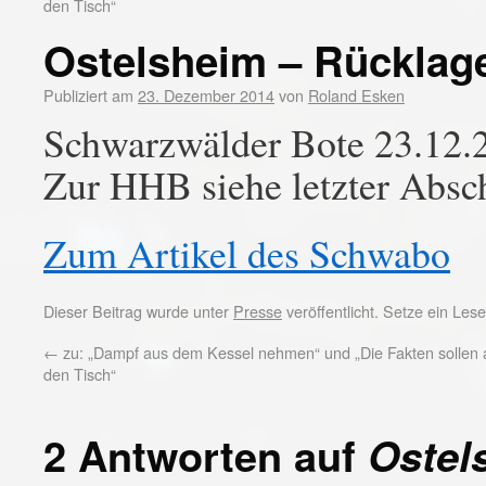
den Tisch“
Ostelsheim – Rücklage
Publiziert am
23. Dezember 2014
von
Roland Esken
Schwarzwälder Bote 23.12.
Zur HHB siehe letzter Absch
Zum Artikel des Schwabo
Dieser Beitrag wurde unter
Presse
veröffentlicht. Setze ein Le
←
zu: „Dampf aus dem Kessel nehmen“ und „Die Fakten sollen 
den Tisch“
2 Antworten auf
Ostel