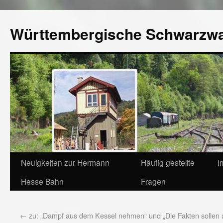
Württembergische Schwarzw
Neuigkeiten zur Hermann
Häufig gestellte
I
Hesse Bahn
Fragen
←
zu: „Dampf aus dem Kessel nehmen“ und „Die Fakten sollen 