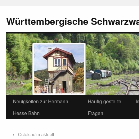
Württembergische Schwarzw
Neuigkeiten zur Hermann
Häufig gestellte
I
Hesse Bahn
Fragen
←
Ostelsheim aktuell