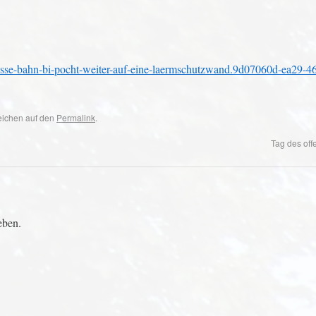
hesse-bahn-bi-pocht-weiter-auf-eine-laermschutzwand.9d07060d-ea29-4
zeichen auf den
Permalink
.
Tag des of
eben.