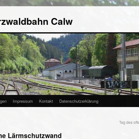
rzwaldbahn Calw
agen
Impressum
Kontakt
Datenschutzerklärung
Tag des of
eine Lärmschutzwand