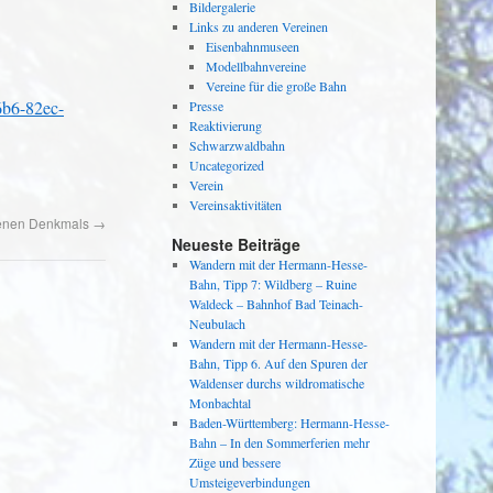
Bildergalerie
Links zu anderen Vereinen
Eisenbahnmuseen
Modellbahnvereine
Vereine für die große Bahn
6b6-82ec-
Presse
Reaktivierung
Schwarzwaldbahn
Uncategorized
Verein
Vereinsaktivitäten
fenen Denkmals
→
Neueste Beiträge
Wandern mit der Hermann-Hesse-
Bahn, Tipp 7: Wildberg – Ruine
Waldeck – Bahnhof Bad Teinach-
Neubulach
Wandern mit der Hermann-Hesse-
Bahn, Tipp 6. Auf den Spuren der
Waldenser durchs wildromatische
Monbachtal
Baden-Württemberg: Hermann-Hesse-
Bahn – In den Sommerferien mehr
Züge und bessere
Umsteigeverbindungen