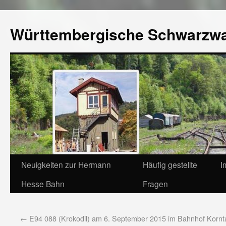
Württembergische Schwarzw
Neuigkeiten zur Hermann
Häufig gestellte
I
Hesse Bahn
Fragen
←
E94 088 (Krokodil) am 6. September 2015 im Bahnhof Kornta