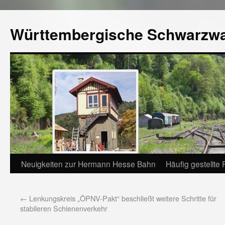
Württembergische Schwarzw
Neuigkeiten zur Hermann Hesse Bahn
Häufig gestellte
←
Lenkungskreis „ÖPNV-Pakt“ beschließt weitere Schritte für
stabileren Schienenverkehr