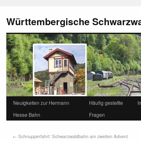
Württembergische Schwarzw
Neuigkeiten zur Hermann
Häufig gestellte
I
Hesse Bahn
Fragen
←
Schnupperfahrt: Schwarzwaldbahn am zweiten Advent