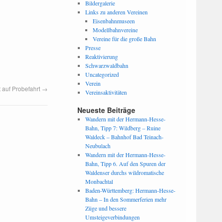
Bildergalerie
Links zu anderen Vereinen
Eisenbahnmuseen
Modellbahnvereine
Vereine für die große Bahn
Presse
Reaktivierung
Schwarzwaldbahn
Uncategorized
Verein
auf Probefahrt
→
Vereinsaktivitäten
Neueste Beiträge
Wandern mit der Hermann-Hesse-
Bahn, Tipp 7: Wildberg – Ruine
Waldeck – Bahnhof Bad Teinach-
Neubulach
Wandern mit der Hermann-Hesse-
Bahn, Tipp 6. Auf den Spuren der
Waldenser durchs wildromatische
Monbachtal
Baden-Württemberg: Hermann-Hesse-
Bahn – In den Sommerferien mehr
Züge und bessere
Umsteigeverbindungen