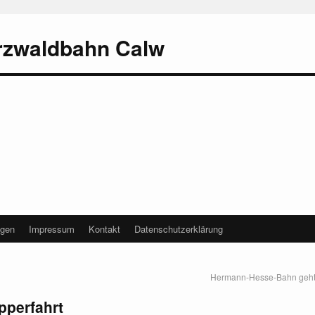
rzwaldbahn Calw
agen
Impressum
Kontakt
Datenschutzerklärung
Hermann-Hesse-Bahn geht 
pperfahrt