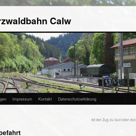
rzwaldbahn Calw
agen
Impressum
Kontakt
Datenschutzerklärung
Ist der Zug zu laut oder d
befahrt