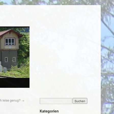
och leise genug?
→
Kategorien