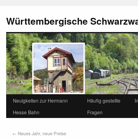
Württembergische Schwarzw
Neuigkeiten zur Hermann
Häufig gestellte
I
Hesse Bahn
Fragen
←
Neues Jahr, neue Preise