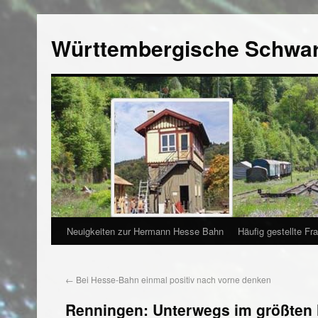
Württembergische Schwa
Neuigkeiten zur Hermann Hesse Bahn
Häufig gestellte Fr
←
Bei Hesse-Bahn einmal positiv nach vorne denken
Renningen: Unterwegs im größten