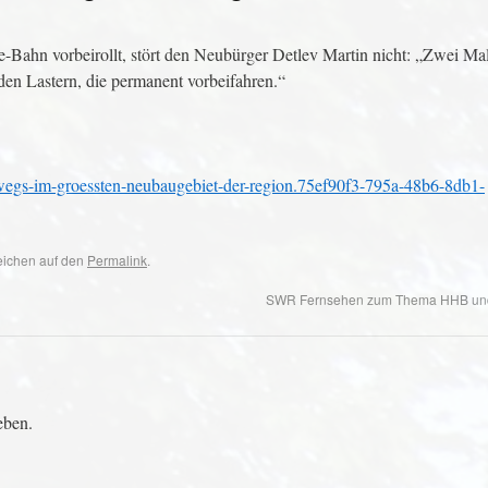
-Bahn vorbeirollt, stört den Neubürger Detlev Martin nicht: „Zwei Mal
den Lastern, die permanent vorbeifahren.“
erwegs-im-groessten-neubaugebiet-der-region.75ef90f3-795a-48b6-8db1-
zeichen auf den
Permalink
.
SWR Fernsehen zum Thema HHB un
eben.