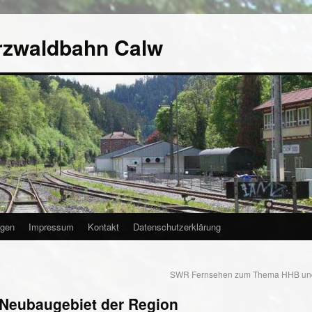
rzwaldbahn Calw
agen
Impressum
Kontakt
Datenschutzerklärung
SWR Fernsehen zum Thema HHB un
 Neubaugebiet der Region