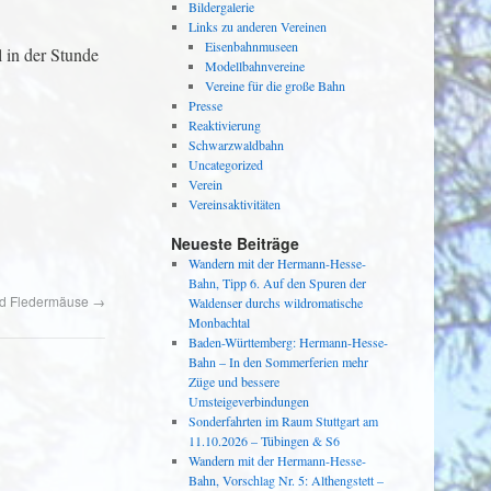
Bildergalerie
Links zu anderen Vereinen
Eisenbahnmuseen
 in der Stunde
Modellbahnvereine
Vereine für die große Bahn
Presse
Reaktivierung
Schwarzwaldbahn
Uncategorized
Verein
Vereinsaktivitäten
Neueste Beiträge
Wandern mit der Hermann-Hesse-
Bahn, Tipp 6. Auf den Spuren der
d Fledermäuse
→
Waldenser durchs wildromatische
Monbachtal
Baden-Württemberg: Hermann-Hesse-
Bahn – In den Sommerferien mehr
Züge und bessere
Umsteigeverbindungen
Sonderfahrten im Raum Stuttgart am
11.10.2026 – Tübingen & S6
Wandern mit der Hermann-Hesse-
Bahn, Vorschlag Nr. 5: Althengstett –