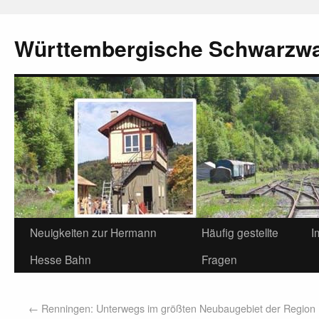
Württembergische Schwarzw
Neuigkeiten zur Hermann
Häufig gestellte
I
Hesse Bahn
Fragen
←
Renningen: Unterwegs im größten Neubaugebiet der Region