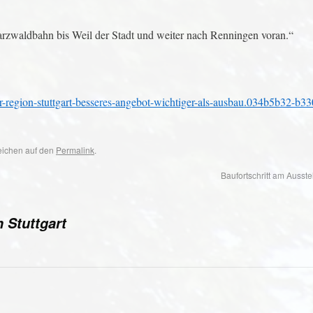
arzwaldbahn bis Weil der Stadt und weiter nach Renningen voran.“
der-region-stuttgart-besseres-angebot-wichtiger-als-ausbau.034b5b32-b
zeichen auf den
Permalink
.
Baufortschritt am Auss
 Stuttgart