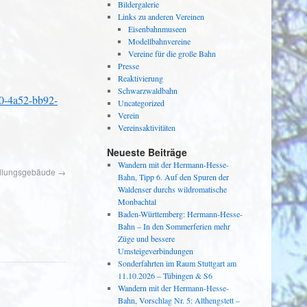
Bildergalerie
Links zu anderen Vereinen
Eisenbahnmuseen
Modellbahnvereine
Vereine für die große Bahn
Presse
Reaktivierung
Schwarzwaldbahn
330-4a52-bb92-
Uncategorized
Verein
Vereinsaktivitäten
Neueste Beiträge
Wandern mit der Hermann-Hesse-
tellungsgebäude
→
Bahn, Tipp 6. Auf den Spuren der
Waldenser durchs wildromatische
Monbachtal
Baden-Württemberg: Hermann-Hesse-
Bahn – In den Sommerferien mehr
Züge und bessere
Umsteigeverbindungen
Sonderfahrten im Raum Stuttgart am
11.10.2026 – Tübingen & S6
Wandern mit der Hermann-Hesse-
Bahn, Vorschlag Nr. 5: Althengstett –