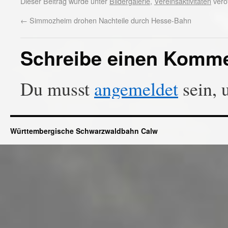
Dieser Beitrag wurde unter
Bildergalerie
,
Vereinsaktivitäten
veröf
←
Simmozheim drohen Nachteile durch Hesse-Bahn
Schreibe einen Komm
Du musst
angemeldet
sein, 
Württembergische Schwarzwaldbahn Calw