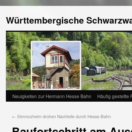
Württembergische Schwarzw
Neuigkeiten zur Hermann Hesse Bahn
Häufig gestellte
←
Simmozheim drohen Nachteile durch Hesse-Bahn
Baufortschritt am Au