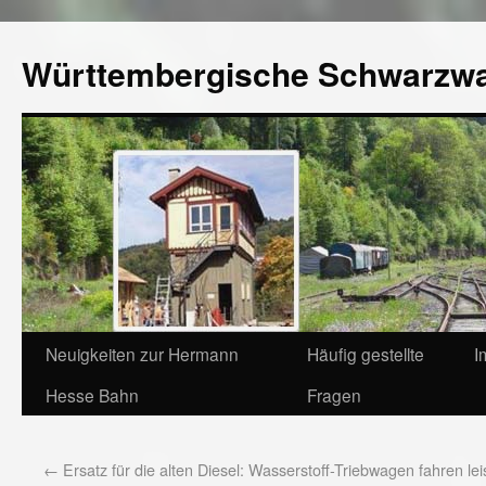
Württembergische Schwarzw
Neuigkeiten zur Hermann
Häufig gestellte
I
Hesse Bahn
Fragen
←
Ersatz für die alten Diesel: Wasserstoff-Triebwagen fahren lei