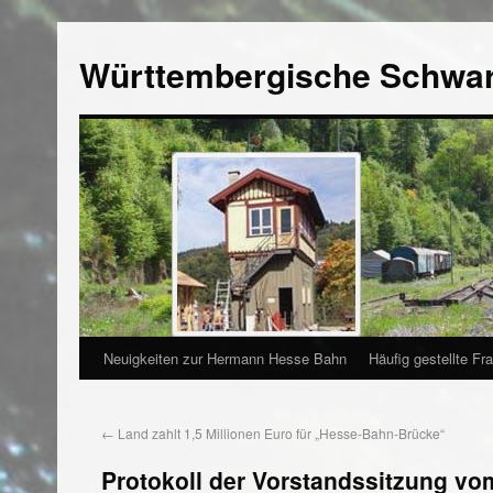
Württembergische Schwa
Neuigkeiten zur Hermann Hesse Bahn
Häufig gestellte Fr
←
Land zahlt 1,5 Millionen Euro für „Hesse-Bahn-Brücke“
Protokoll der Vorstandssitzung vo