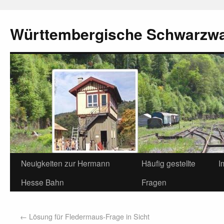
Württembergische Schwarzw
Neuigkeiten zur Hermann
Häufig gestellte
I
Hesse Bahn
Fragen
←
Lösung für Fledermaus-Frage in Sicht