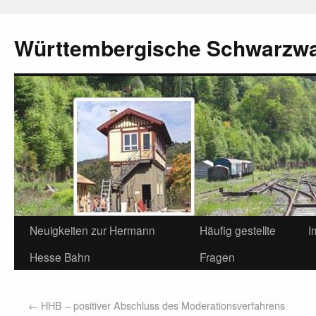
Württembergische Schwarzw
Neuigkeiten zur Hermann
Häufig gestellte
I
Hesse Bahn
Fragen
←
HHB – positiver Abschluss des Moderationsverfahrens