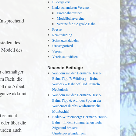
Bildergalerie
Links zu anderen Vereinen
Eisenbahnmuseen
Modellbahnvereine
Entsprechend
Vereine für die große Bahn
Presse
Reaktivierung
Schwarzwaldbahn
stellen des
Uncategorized
m Modell des
Verein
Vereinsaktivitäten
Neueste Beiträge
n ehemaliger
Wandern mit der Hermann-Hesse-
om Fach, die
Bahn, Tipp 7: Wildberg – Ruine
Waldeck – Bahnhof Bad Teinach-
ll die Arbeit
Neubulach
 ganze akkurat
Wandern mit der Hermann-Hesse-
Bahn, Tipp 6. Auf den Spuren der
Waldenser durchs wildromatische
Monbachtal
 es nicht
Baden-Württemberg: Hermann-Hesse-
 oder über die
Bahn – In den Sommerferien mehr
Züge und bessere
wurden auch
Umsteigeverbindungen