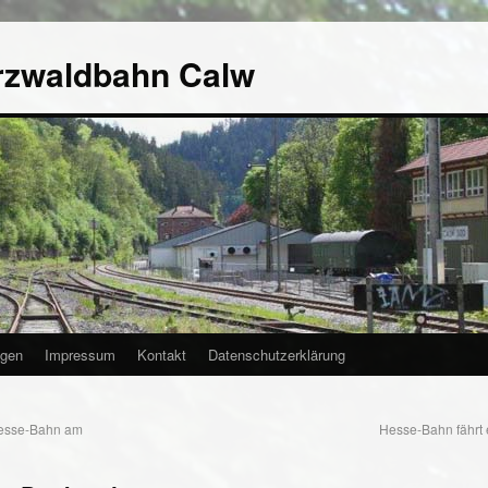
rzwaldbahn Calw
agen
Impressum
Kontakt
Datenschutzerklärung
esse-Bahn am
Hesse-Bahn fährt