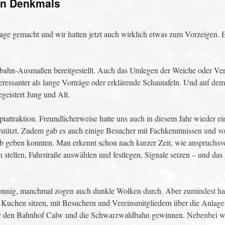
en Denkmals
age gemacht und wir hatten jetzt auch wirklich etwas zum Vorzeigen. 
nbahn-Ausmaßen bereitgestellt. Auch das Umlegen der Weiche oder Ver
teressanter als lange Vorträge oder erklärende Schautafeln. Und auf de
geistert Jung und Alt.
tattraktion. Freundlicherweise hatte uns auch in diesem Jahr wieder ei
erstützt. Zudem gab es auch einige Besucher mit Fachkenntnissen und v
 geben konnten. Man erkennt schon nach kurzer Zeit, wie anspruchsvo
en stellen, Fahrstraße auswählen und festlegen, Signale setzen – und das
onnig, manchmal zogen auch dunkle Wolken durch. Aber zumindest hat
Kuchen sitzen, mit Besuchern und Vereinsmitgliedern über die Anlage
über den Bahnhof Calw und die Schwarzwaldbahn gewinnen. Nebenbei 