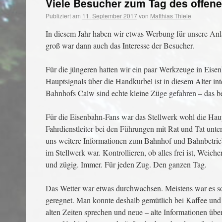
Viele Besucher zum Tag des offen
Publiziert am
11. September 2017
von
Matthias Thiele
In diesem Jahr haben wir etwas Werbung für unsere Anl
groß war dann auch das Interesse der Besucher.
Für die jüngeren hatten wir ein paar Werkzeuge in Eise
Hauptsignals über die Handkurbel ist in diesem Alter in
Bahnhofs Calw sind echte kleine Züge gefahren – das be
Für die Eisenbahn-Fans war das Stellwerk wohl die Haup
Fahrdienstleiter bei den Führungen mit Rat und Tat unt
uns weitere Informationen zum Bahnhof und Bahnbetrieb
im Stellwerk war. Kontrollieren, ob alles frei ist, Weich
und zügig. Immer. Für jeden Zug. Den ganzen Tag.
Das Wetter war etwas durchwachsen. Meistens war es s
geregnet. Man konnte deshalb gemütlich bei Kaffee und 
alten Zeiten sprechen und neue – alte Informationen 