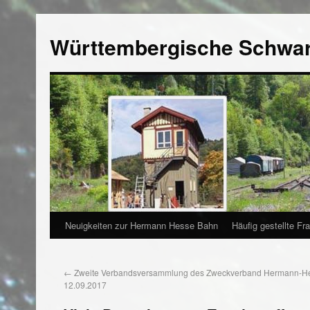
Württembergische Schwa
Neuigkeiten zur Hermann Hesse Bahn
Häufig gestellte Fr
←
Zweite Verbandsversammlung des Zweckverband Hermann-H
12.09.2017