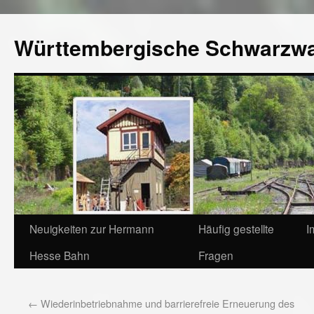
Württembergische Schwarzw
Neuigkeiten zur Hermann
Häufig gestellte
I
Hesse Bahn
Fragen
←
Wiederinbetriebnahme und barrierefreie Erneuerung des