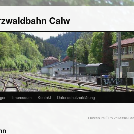
rzwaldbahn Calw
agen
Impressum
Kontakt
Datenschutzerklärung
Lücken im ÖPNV/Hesse-Bah
hn