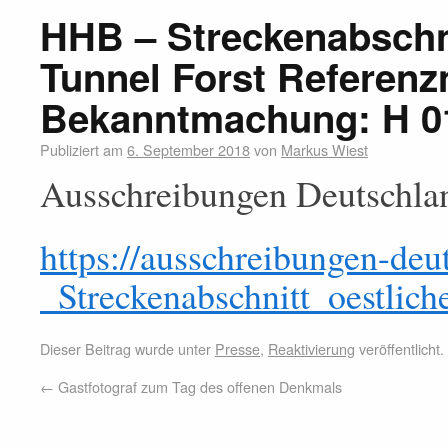
HHB – Streckenabschni
Tunnel Forst Referen
Bekanntmachung: H 0
Publiziert am
6. September 2018
von
Markus Wiest
Ausschreibungen Deutschla
https://ausschreibungen-d
_Streckenabschnitt_oestli
Dieser Beitrag wurde unter
Presse
,
Reaktivierung
veröffentlicht
←
Gastfotograf zum Tag des offenen Denkmals