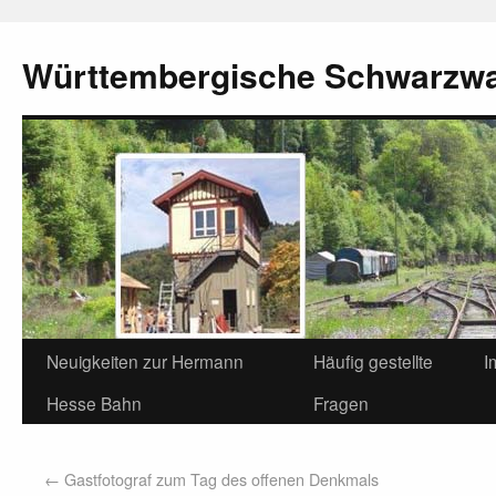
Württembergische Schwarzw
Neuigkeiten zur Hermann
Häufig gestellte
I
Hesse Bahn
Fragen
←
Gastfotograf zum Tag des offenen Denkmals