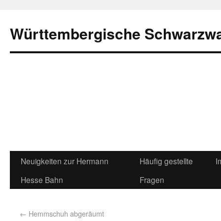
Württembergische Schwarzw
Neuigkeiten zur Hermann
Häufig gestellte
I
Hesse Bahn
Fragen
←
Hemmschuh abgeräumt