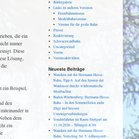
Bildergalerie
Links zu anderen Vereinen
Eisenbahnmuseen
Modellbahnvereine
Vereine für die große Bahn
Presse
ieben, die ein
Reaktivierung
Schwarzwaldbahn
nicht immer
Uncategorized
einigt. Diese
Verein
iese Lösung,
Vereinsaktivitäten
 die
Neueste Beiträge
Wandern mit der Hermann-Hesse-
Bahn, Tipp 6. Auf den Spuren der
Waldenser durchs wildromatische
 ein Beispiel,
Monbachtal
Baden-Württemberg: Hermann-Hesse-
nd den
Bahn – In den Sommerferien mehr
Züge und bessere
 miteinander in
Umsteigeverbindungen
 Neben dem
Sonderfahrten im Raum Stuttgart am
eht ein
11.10.2026 – Tübingen & S6
Wandern mit der Hermann-Hesse-
ie
Bahn, Vorschlag Nr. 5: Althengstett –