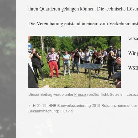
ihren Quartieren gelangen können. Die technische Lösung 
Die Vereinbarung entstand in einem vom Verkehrsminist
versa
Wir g
WSB 
Dieser Beitrag wurde unter
Presse
veröffentlicht. Setze ein Lese
←
H 01-19: HHB Bauwerkssanierung 2019 Referenznummer der
Bekanntmachung: H 01-19