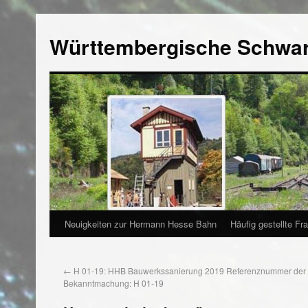
Württembergische Schwa
Neuigkeiten zur Hermann Hesse Bahn
Häufig gestellte Fr
←
H 01-19: HHB Bauwerkssanierung 2019 Referenznummer der
Bekanntmachung: H 01-19