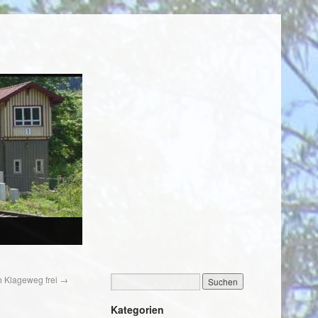
h Klageweg frei
→
Kategorien