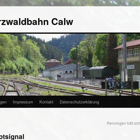
rzwaldbahn Calw
agen
Impressum
Kontakt
Datenschutzerklärung
Renningen hält sic
ptsignal