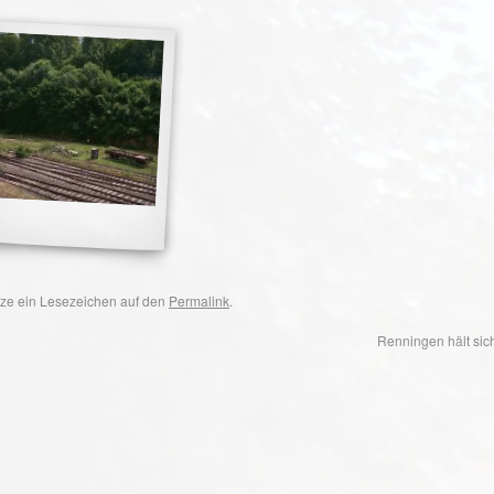
etze ein Lesezeichen auf den
Permalink
.
Renningen hält sic