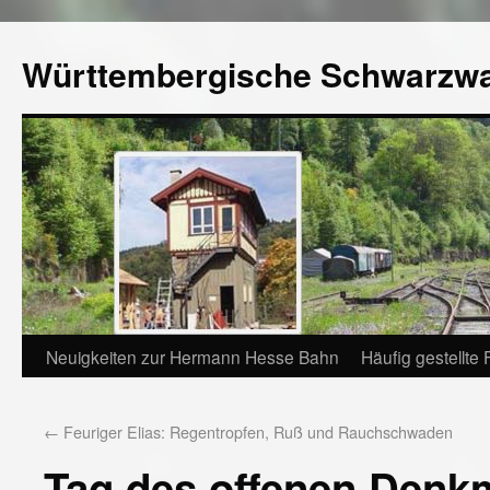
Württembergische Schwarzw
Neuigkeiten zur Hermann Hesse Bahn
Häufig gestellte
←
Feuriger Elias: Regentropfen, Ruß und Rauchschwaden
Tag des offenen Denkm