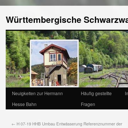
Württembergische Schwarzw
Neuigkeiten zur Hermann
Häufig gestellte
I
Hesse Bahn
Fragen
←
H 07-19 HHB Umbau Entwässerung Referenznummer der