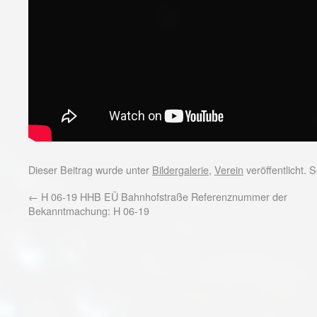
Dieser Beitrag wurde unter
Bildergalerie
,
Verein
veröffentlicht.
←
H 06-19 HHB EÜ Bahnhofstraße Referenznummer der
Bekanntmachung: H 06-19