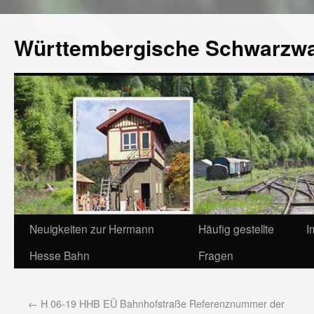
Württembergische Schwarzw
Neuigkeiten zur Hermann
Häufig gestellte
I
Hesse Bahn
Fragen
←
H 06-19 HHB EÜ Bahnhofstraße Referenznummer der