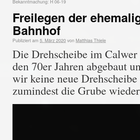
Bekanntmachung: H 06-19
Freilegen der ehemali
Bahnhof
Publiziert am
5. März 2020
von
Matthias Thiele
Die Drehscheibe im Calwer
den 70er Jahren abgebaut u
wir keine neue Drehscheibe
zumindest die Grube wieder 