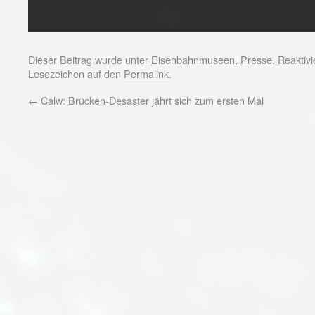
Dieser Beitrag wurde unter
Eisenbahnmuseen
,
Presse
,
Reaktiv
Lesezeichen auf den
Permalink
.
←
Calw: Brücken-Desaster jährt sich zum ersten Mal