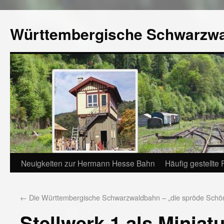
Württembergische Schwarzw
Neuigkeiten zur Hermann Hesse Bahn
Häufig gestellte
←
Die Württembergische Schwarzwaldbahn – „die spröde Schö
Stellwerk 1 als Minia