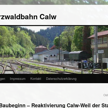
rzwaldbahn Calw
agen
Impressum
Kontakt
Datenschutzerklärung
Ost
aubeginn – Reaktivierung Calw-Weil der St