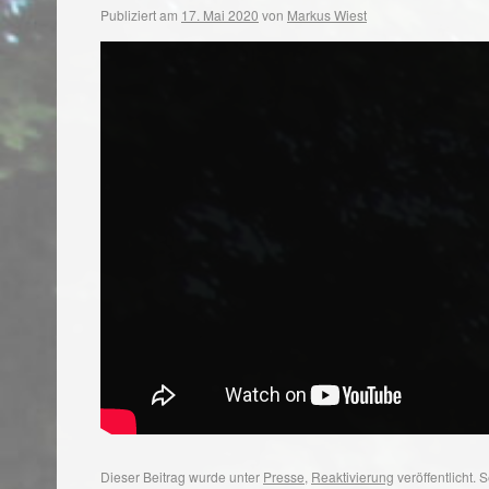
Publiziert am
17. Mai 2020
von
Markus Wiest
Dieser Beitrag wurde unter
Presse
,
Reaktivierung
veröffentlicht.