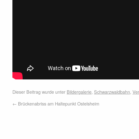
Dieser Beitrag wurde unter
Bildergalerie
,
Schwarzwaldbahn
,
Ver
←
Brückenabriss am Haltepunkt Ostelsheim