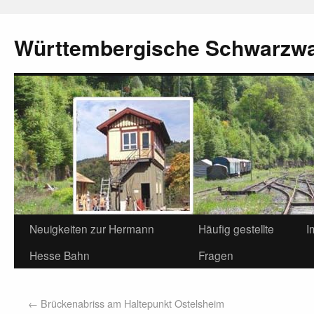
Württembergische Schwarzw
Neuigkeiten zur Hermann
Häufig gestellte
I
Hesse Bahn
Fragen
←
Brückenabriss am Haltepunkt Ostelsheim