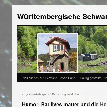
Württembergische Schwa
Neuigkeiten zur Hermann Hesse Bahn
Häufig gestellte Fr
←
„Nahverkehrspapst“ Dr. Ludwig verstorben
Humor: Bat lives matter und die H