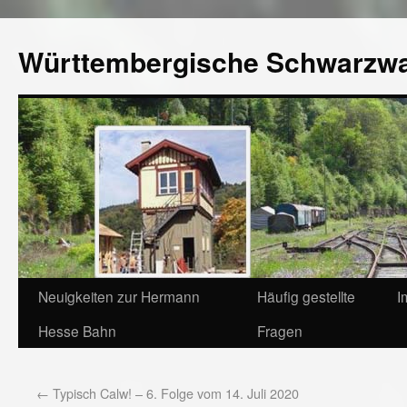
Württembergische Schwarzw
Neuigkeiten zur Hermann
Häufig gestellte
I
Hesse Bahn
Fragen
←
Typisch Calw! – 6. Folge vom 14. Juli 2020